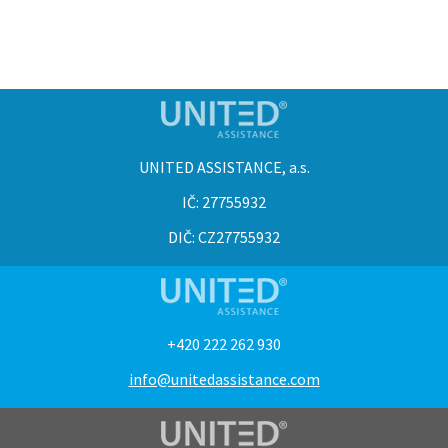
UNITED ASSISTANCE, a.s.
IČ: 27755932
DIČ: CZ27755932
+420 222 262 930
info@unitedassistance.com