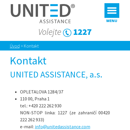
Volejte
1227
Úvod
>
Kontakt
Kontakt
UNITED ASSISTANCE, a.s.
OPLETALOVA 1284/37
110 00, Praha 1
tel.: +420 222 262 930
NON-STOP linka: 1227 (ze zahraničí 00420
222 262 933)
e-mail:
info@unitedassistance.com