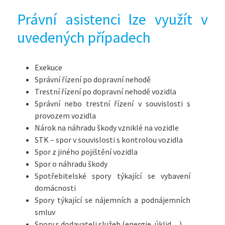
Právní asistenci lze využít v
uvedených případech
Exekuce
Správní řízení po dopravní nehodě
Trestní řízení po dopravní nehodě vozidla
Správní nebo trestní řízení v souvislosti s
provozem vozidla
Nárok na náhradu škody vzniklé na vozidle
STK – spor v souvislosti s kontrolou vozidla
Spor z jiného pojištění vozidla
Spor o náhradu škody
Spotřebitelské spory týkající se vybavení
domácnosti
Spory týkající se nájemních a podnájemních
smluv
Spory s dodavateli služeb (energie, úklid, ...)