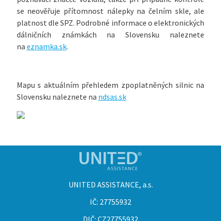
se neověřuje přítomnost nálepky na čelním skle, ale
platnost dle SPZ. Podrobné informace o elektronických
dálničních známkách na Slovensku naleznete
na
eznamka.sk
.
Mapu s aktuálním přehledem zpoplatněných silnic na
Slovensku naleznete na
ndsas.sk
UNITED ASSISTANCE, a.s.
IČ: 27755932
DIČ: CZ27755932