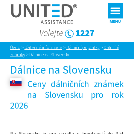
Volejte
1227
Úvod
>
Užitečné informace
>
Dálniční poplatky
>
Dálniční
známky
>
Dálnice na Slovensku
Dálnice na Slovensku
Ceny dálničních známek
na Slovensku pro rok
2026
Na Slovensku je pro vozidla s hmotností do 3,5t