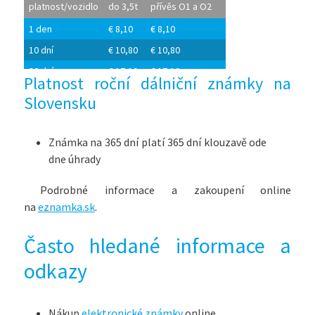
platnost/vozidlo
do 3,5t
přívěs O1 a O2
1 den
€ 8,10
€ 8,10
10 dní
€ 10,80
€ 10,80
30 dní
€ 17,10
€ 17,10
Platnost roční dálniční známky na
365 dní
€ 90
€ 90
Slovensku
Známka na 365 dní platí 365 dní klouzavě ode
dne úhrady
Podrobné informace a zakoupení online
na
eznamka.sk
.
Často hledané informace a
odkazy
Nákup
elektronické známky
online