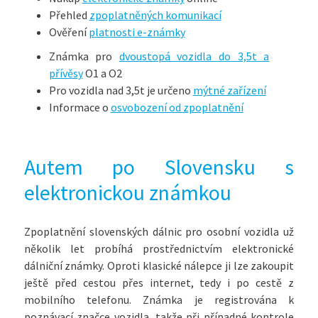
Přehled
zpoplatněných komunikací
Ověření
platnosti e-známky
Známka pro
dvoustopá vozidla do 3,5t a
přívěsy
O1 a O2
Pro vozidla nad 3,5t je určeno
mýtné zařízení
Informace o
osvobození od zpoplatnění
Autem po Slovensku s
elektronickou známkou
Zpoplatnění slovenských dálnic pro osobní vozidla už
několik let probíhá prostřednictvím elektronické
dálniční známky. Oproti klasické nálepce ji lze zakoupit
ještě před cestou přes internet, tedy i po cestě z
mobilního telefonu. Známka je registrována k
poznávací značce vozidla, takže při případné kontrole