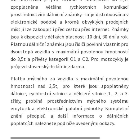
zpoplatněna většina rychlostních komunikací
prostřednictvím dálniční známky. Ta je distribuována v
elektronické podobě a kromě obvyklých prodejních
míst ji lze zakoupit i před cestou přes internet. Známky
jsou k dispozici v délkách platnosti 10 dní, 30 dní a rok.
Platnou dálniční známku jsou řidiči povinni vlastnit pro
dvoustopá vozidla s maximální povolenou hmotností
do 3,5t a přívěsy kategorií O1 a O2. Pro motocykly je
průjezd slovenských dálnic zdarma.
Platba mýtného za vozidla s maximální povolenou
hmotností nad 3,5t, pro které jsou zpoplatněny
dálnice, rychlostní silnice a některé silnice 1., 2. a 3.
třídy, probíhá prostřednictvím mýtného systému
emyto.sk a elektronické palubní jednotky. Kompletní
znění předpisů a další informace o dálničních
poplatcích naleznete pod níže uvedenými odkazy.