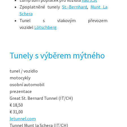
Lump sum poplatek pro vozidla
nad 3,5t
Zpoplatněné tunely
St.-Bernhard
,
Munt La
Schera
Tunel s vlakovým převozem
vozidel
Lötschberg
Tunely s výběrem mýtného
tunel / vozidlo
motocykly
osobní automobil
prezentace
Great St. Bernard Tunnel (IT/CH)
€ 18,50
€ 31,00
letunnel.com
Tunnel Munt la Schera (IT/CH)