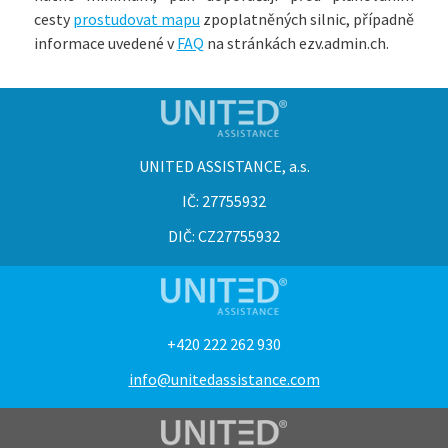
cesty
prostudovat mapu
zpoplatněných silnic, případně
informace uvedené v
FAQ
na stránkách ezv.admin.ch.
UNITED ASSISTANCE, a.s.
IČ: 27755932
DIČ: CZ27755932
+420 222 262 930
info@unitedassistance.com