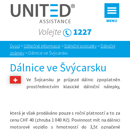
Volejte
1227
Úvod
>
Užitečné informace
>
Dálniční poplatky
>
Dálniční
známky
>
Dálnice ve Švýcarsku
Dálnice ve Švýcarsku
Ve Švýcarsku je průjezd dálnic zpoplatněn
prostřednictvím klasické dálniční nálepky,
která je však prodáváno pouze s roční platností a to za
cenu CHF 40 (zhruba 1 040 Kč). Povinnost mít na dálnici
motorové vozidlo s hmotností do 3,5t označené