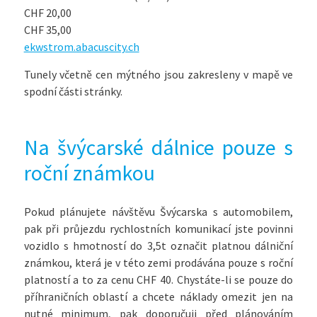
CHF 20,00
CHF 35,00
ekwstrom.abacuscity.ch
Tunely včetně cen mýtného jsou zakresleny v mapě ve
spodní části stránky.
Na švýcarské dálnice pouze s
roční známkou
Pokud plánujete návštěvu Švýcarska s automobilem,
pak při průjezdu rychlostních komunikací jste povinni
vozidlo s hmotností do 3,5t označit platnou dálniční
známkou, která je v této zemi prodávána pouze s roční
platností a to za cenu CHF 40. Chystáte-li se pouze do
příhraničních oblastí a chcete náklady omezit jen na
nutné minimum, pak doporučuji před plánováním