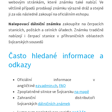
webovým stránkám, které známku také nabízí. Ve
většině případů prodávají známku výrazně dráž a stejně
ji za vás následně zakoupí na oficiálním eshopu.
Nalepovací dálniční známku
zakoupíte na čerpacích
stanicích, poštách a celních úřadech. Známku tradičně
nabízejí i čerpací stanice v příhraničních oblastech
švýcarských sousedů
Často hledané informace a
odkazy
Oficiální informace v
angličtině
ezv.admin.ch
,
FAQ
Zpoplatněné silnice ve Švýcarsku
na mapě
Zahraniční distributoři
švýcarských
dálničních známek