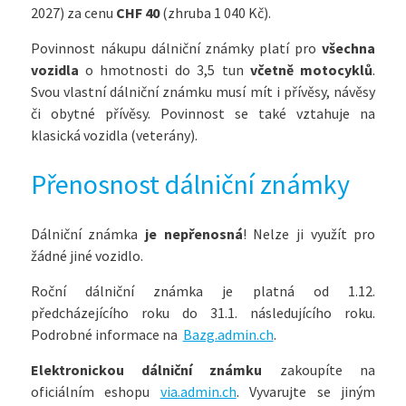
2027) za cenu
CHF 40
(zhruba 1 040 Kč).
Povinnost nákupu dálniční známky platí pro
všechna
vozidla
o hmotnosti do 3,5 tun
včetně motocyklů
.
Svou vlastní dálniční známku musí mít i přívěsy, návěsy
či obytné přívěsy. Povinnost se také vztahuje na
klasická vozidla (veterány).
Přenosnost dálniční známky
Dálniční známka
je nepřenosná
! Nelze ji využít pro
žádné jiné vozidlo.
Roční dálniční známka je platná od 1.12.
předcházejícího roku do 31.1. následujícího roku.
Podrobné informace na
Bazg.admin.ch
.
Elektronickou dálniční známku
zakoupíte na
oficiálním eshopu
via.admin.ch
. Vyvarujte se jiným