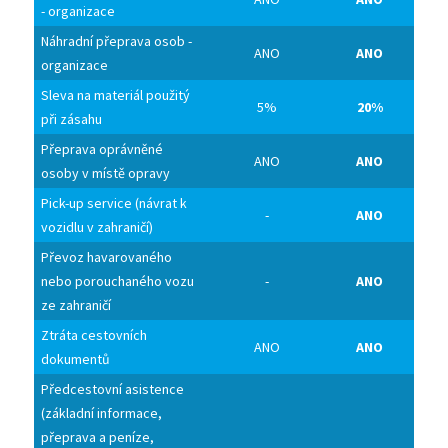
- organizace
Náhradní přeprava osob -
ANO
ANO
organizace
Sleva na materiál použitý
5%
20%
při zásahu
Přeprava oprávněné
ANO
ANO
osoby v místě opravy
Pick-up service (návrat k
-
ANO
vozidlu v zahraničí)
Převoz havarovaného
nebo porouchaného vozu
-
ANO
ze zahraničí
Ztráta cestovních
ANO
ANO
dokumentů
Předcestovní asistence
(základní informace,
přeprava a peníze,