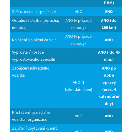
PHM)
Sešrotování - organizace
ANO
ANO
Odtahová služba (porucha,
ANO (v případě
ANO (do
nehoda)
nehody)
100 km)
ANO (v případě
Naložení a složení vozidla
ANO
nehody)
Vyproštění - práce
ANO ( do 45
-
vyprošťovacího speciálu
min.)
Zapůjčení náhradního
ANO po
vozidla
dobu
ANO (1
opravy
kalendářní den)
(max. 4
kalendářní
dny)
Přistavení náhradního
ANO
ANO
vozidla - organizace
Zajištění ubytování klientů
ANO
ANO