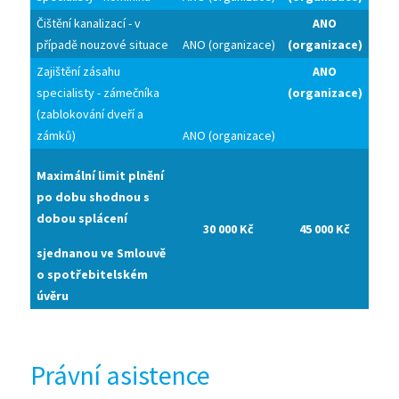
Čištění kanalizací - v
ANO
případě nouzové situace
ANO (organizace)
(organizace)
Zajištění zásahu
ANO
specialisty - zámečníka
(organizace)
(zablokování dveří a
zámků)
ANO (organizace)
Maximální limit plnění
po dobu shodnou s
dobou splácení
30 000 Kč
45 000 Kč
sjednanou ve Smlouvě
o spotřebitelském
úvěru
Právní asistence