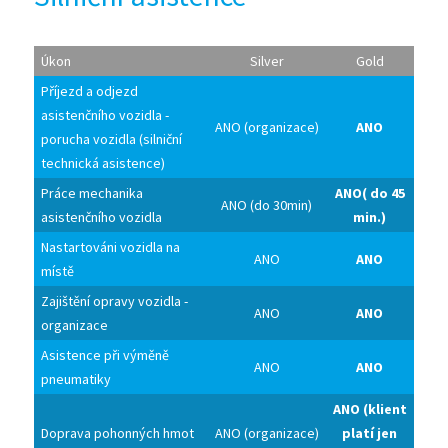
Úkon
Silver
Gold
Příjezd a odjezd
asistenčního vozidla -
ANO (organizace)
ANO
porucha vozidla (silniční
technická asistence)
Práce mechanika
ANO( do 45
ANO (do 30min)
asistenčního vozidla
min.)
Nastartováni vozidla na
ANO
ANO
místě
Zajištění opravy vozidla -
ANO
ANO
organizace
Asistence při výměně
ANO
ANO
pneumatiky
ANO (klient
Doprava pohonných hmot
ANO (organizace)
platí jen