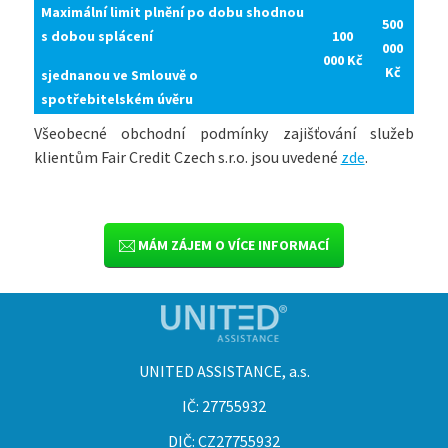
Maximální limit plnění po dobu shodnou
500
s dobou splácení
100
000
000 Kč
Kč
sjednanou ve Smlouvě o
spotřebitelském úvěru
Všeobecné obchodní podmínky zajišťování služeb
klientům Fair Credit Czech s.r.o. jsou uvedené
zde
.
MÁM ZÁJEM O VÍCE INFORMACÍ
UNITED ASSISTANCE, a.s.
IČ: 27755932
DIČ: CZ27755932