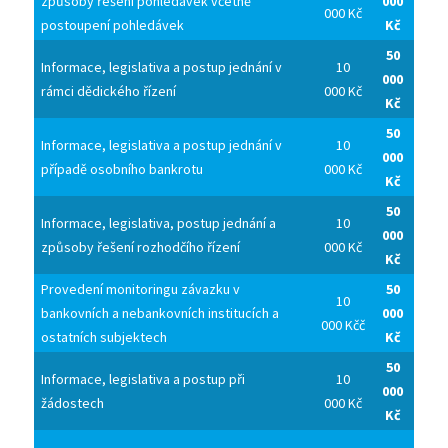
způsoby řešení pohledávek včetně
000
000 Kč
postoupení pohledávek
Kč
50
Informace, legislativa a postup jednání v
10
000
rámci dědického řízení
000 Kč
Kč
50
Informace, legislativa a postup jednání v
10
000
případě osobního bankrotu
000 Kč
Kč
50
Informace, legislativa, postup jednání a
10
000
způsoby řešení rozhodčího řízení
000 Kč
Kč
Provedení monitoringu závazku v
50
10
bankovních a nebankovních institucích a
000
000 Kčč
ostatních subjektech
Kč
50
Informace, legislativa a postup při
10
000
žádostech
000 Kč
Kč