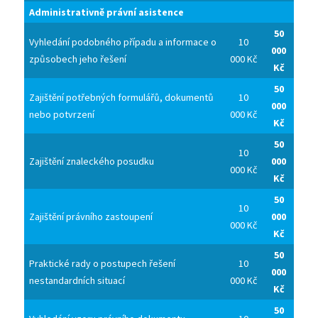
Administrativně právní asistence
50
Vyhledání podobného případu a informace o
10
000
způsobech jeho řešení
000 Kč
Kč
50
Zajištění potřebných formulářů, dokumentů
10
000
nebo potvrzení
000 Kč
Kč
50
10
Zajištění znaleckého posudku
000
000 Kč
Kč
50
10
Zajištění právního zastoupení
000
000 Kč
Kč
50
Praktické rady o postupech řešení
10
000
nestandardních situací
000 Kč
Kč
50