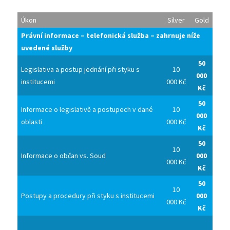
Úkon
Silver
Gold
Právní informace – telefonická služba – zahrnuje níže
uvedené služby
50
Legislativa a postup jednání při styku s
10
000
institucemi
000 Kč
Kč
50
Informace o legislativě a postupech v dané
10
000
oblasti
000 Kč
Kč
50
10
Informace o občan vs. Soud
000
000 Kč
Kč
50
10
Postupy a procedury při styku s institucemi
000
000 Kč
Kč