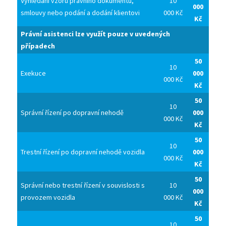
Vyhledání vzoru právního dokumentu,
10
000
smlouvy nebo podání a dodání klientovi
000 Kč
Kč
Právní asistenci lze využít pouze v uvedených
případech
50
10
Exekuce
000
000 Kč
Kč
50
10
Správní řízení po dopravní nehodě
000
000 Kč
Kč
50
10
Trestní řízení po dopravní nehodě vozidla
000
000 Kč
Kč
50
Správní nebo trestní řízení v souvislosti s
10
000
provozem vozidla
000 Kč
Kč
50
10