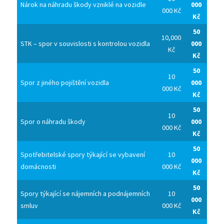
Nárok na náhradu škody vzniklé na vozidle
000
000 Kč
Kč
50
10,000
STK – spor v souvislosti s kontrolou vozidla
000
Kč
Kč
50
10
Spor z jiného pojištění vozidla
000
000 Kč
Kč
50
10
Spor o náhradu škody
000
000 Kč
Kč
50
Spotřebitelské spory týkající se vybavení
10
000
domácnosti
000 Kč
Kč
50
Spory týkající se nájemních a podnájemních
10
000
smluv
000 Kč
Kč