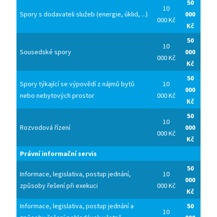
50
10
Spory s dodavateli služeb (energie, úklid, ...)
000
000 Kč
Kč
50
10
Sousedské spory
000
000 Kč
Kč
50
Spory týkající se výpovědí z nájmů bytů
10
000
nebo nebytových prostor
000 Kč
Kč
50
10
Rozvodová řízení
000
000 Kč
Kč
Právní informační servis
50
Informace, legislativa, postup jednání,
10
000
způsoby řešení při exekuci
000 Kč
Kč
Informace, legislativa, postup jednání a
50
10