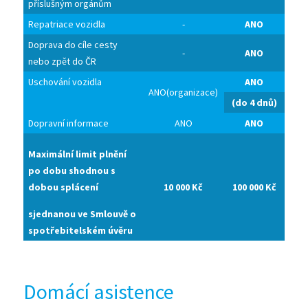
příslušným orgánům
Repatriace vozidla
-
ANO
Doprava do cíle cesty
-
ANO
nebo zpět do ČR
Uschování vozidla
ANO
ANO(organizace)
(do 4 dnů)
Dopravní informace
ANO
ANO
Maximální limit plnění
po dobu shodnou s
dobou splácení
10 000 Kč
100 000 Kč
sjednanou ve Smlouvě o
spotřebitelském úvěru
Domácí asistence